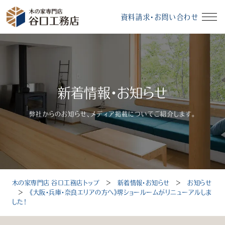
資料請求・お問い合わせ
イベント情報
資料請求・お問い合わせ
新着情報・お知らせ
モデルハウス
無料相談会
弊社からのお知らせ、メディア掲載についてご紹介します。
受付時間：10～18時（定休日：毎週水曜、毎月第3火曜）
木の家専門店 谷口工務店トップ
＞
新着情報・お知らせ
＞
お知らせ
トップ
＞
《大阪・兵庫・奈良エリアの方へ》堺ショールームがリニューアルしま
した！
選ばれる理由