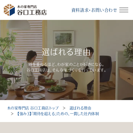
資料請求・お問い合わせ
イベント情報
資料請求・お問い合わせ
選ばれる理由
モデルハウス
無料相談会
時を重ねるほど、わが家のことが好きになる。
谷口工務店は、そんな家づくりを行っています。
受付時間：10～18時（定休日：毎週水曜、毎月第3火曜）
木の家専門店 谷口工務店トップ
＞
選ばれる理由
トップ
＞
【強み3】「期待を超える」ための、一貫した社内体制
選ばれる理由