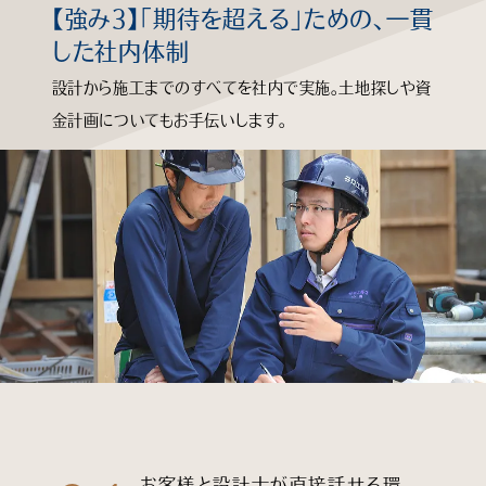
【強み3】「期待を超える」ための、一貫
知る
した社内体制
設計から施工までのすべてを社内で実施。土地探しや資
見る
金計画についてもお手伝いします。
学ぶ
企業情報
よくあるご質問
個人情報保護方針
サイトマップ
お客様と設計士が直接話せる環