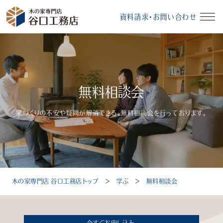
資料請求・お問い合わせ
イベント情報
資料請求・お問い合わせ
無料相談会
モデルハウス
無料相談会
家づくりの不安や疑問が解消できる、無料相談会を行っております。
受付時間：10～18時（定休日：毎週水曜、毎月第3火曜）
木の家専門店 谷口工務店トップ
＞
学ぶ
＞
無料相談会
トップ
選ばれる理由
今すぐお申し込み