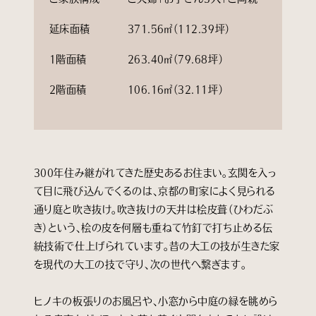
延床面積
371.56㎡（112.39坪）
1階面積
263.40㎡（79.68坪）
2階面積
106.16㎡（32.11坪）
300年住み継がれてきた歴史あるお住まい。玄関を入っ
て目に飛び込んでくるのは、京都の町家によく見られる
通り庭と吹き抜け。吹き抜けの天井は桧皮葺（ひわだぶ
き）という、桧の皮を何層も重ねて竹釘で打ち止める伝
統技術で仕上げられています。昔の大工の技が生きた家
を現代の大工の技で守り、次の世代へ繋ぎます。
ヒノキの板張りのお風呂や、小窓から中庭の緑を眺めら