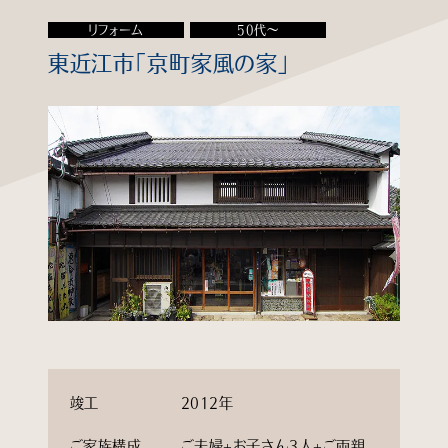
リフォーム
50代～
知る
東近江市「京町家風の家」
見る
学ぶ
企業情報
よくあるご質問
個人情報保護方針
サイトマップ
竣工
2012年
ご家族構成
ご夫婦+お子さん3人+ご両親