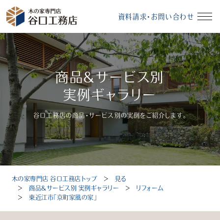
資料請求・お問い合わせ
イベント情報
資料請求・お問い合わせ
商品＆サービス別
モデルハウス
無料相談会
実例ギャラリー
谷口工務店の商品・サービス別の実例をご紹介します。
受付時間：10～18時（定休日：毎週水曜、毎月第3火曜）
木の家専門店 谷口工務店トップ
＞
見る
トップ
＞
商品＆サービス別 実例ギャラリー
＞
リフォーム
＞
東近江市「京町家風の家」
選ばれる理由