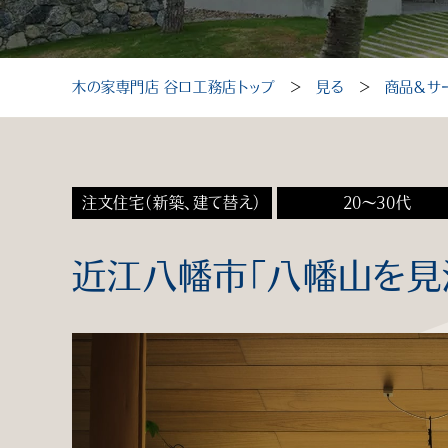
木の家専門店 谷口工務店トップ
＞
見る
＞
商品＆サ
注文住宅（新築、建て替え）
20～30代
近江八幡市「八幡山を見