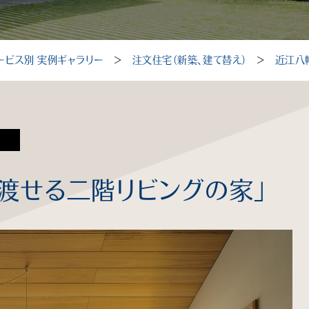
ービス別 実例ギャラリー
＞
注文住宅（新築、建て替え）
＞
近江八
渡せる二階リビングの家」