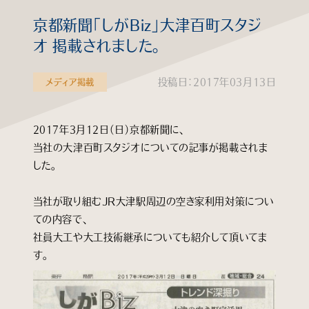
京都新聞「しがBiz」大津百町スタジ
知る
オ 掲載されました。
見る
投稿日：2017年03月13日
メディア掲載
学ぶ
2017年3月12日（日）京都新聞に、
企業情報
当社の大津百町スタジオについての記事が掲載されま
した。
よくあるご質問
当社が取り組むＪＲ大津駅周辺の空き家利用対策につい
ての内容で、
個人情報保護方針
サイトマップ
社員大工や大工技術継承についても紹介して頂いてま
す。