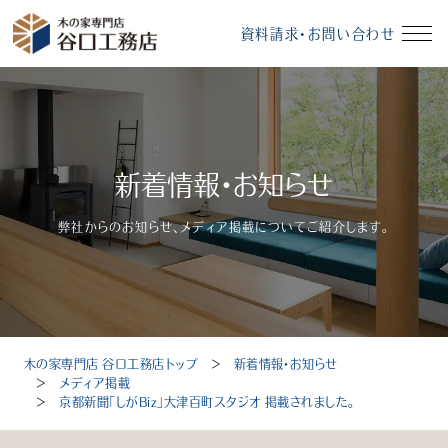
資料請求・お問い合わせ
イベント情報
資料請求・お問い合わせ
新着情報・お知らせ
モデルハウス
無料相談会
弊社からのお知らせ、メディア掲載についてご紹介します。
受付時間：10～18時（定休日：毎週水曜、毎月第3火曜）
木の家専門店 谷口工務店トップ
＞
新着情報・お知らせ
トップ
＞
メディア掲載
＞
京都新聞「しがBiz」大津百町スタジオ 掲載されました。
選ばれる理由