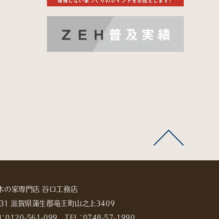
木の家専門店 谷口工務店
2531 滋賀県蒲生郡竜王町山之上3409
：
0120-561-099
TEL：
0748-57-1990