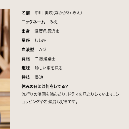
名前
中川 美瑛（なかがわ みえ）
ニックネーム
みえ
出身
滋賀県長浜市
星座
しし座
血液型
A型
資格
二級建築士
趣味
珍しい車を見る
特技
書道
休みの日には何をしてる？
流行りの漫画を読んだり、ドラマを見たりしています。シ
ョッピングや岩盤浴も好きです。