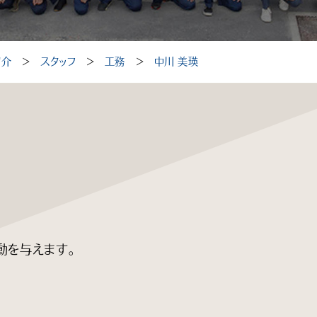
紹介
＞
スタッフ
＞
工務
＞
中川 美瑛
動を与えます。