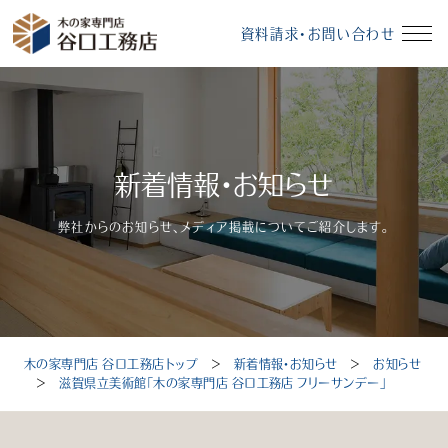
資料請求・お問い合わせ
イベント情報
資料請求・お問い合わせ
新着情報・お知らせ
モデルハウス
無料相談会
弊社からのお知らせ、メディア掲載についてご紹介します。
受付時間：10～18時（定休日：毎週水曜、毎月第3火曜）
木の家専門店 谷口工務店トップ
＞
新着情報・お知らせ
＞
お知らせ
トップ
＞
滋賀県立美術館「木の家専門店 谷口工務店 フリーサンデー」
選ばれる理由