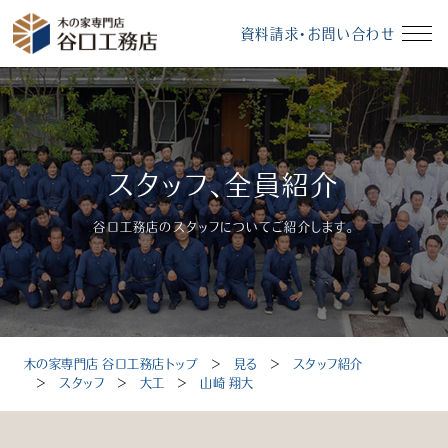
資料請求・お問い合わせ
イベント情報
資料請求・お問い合わせ
スタッフ、全員紹介
モデルハウス
無料相談会
谷口工務店のスタッフについてご紹介します。
受付時間：10～18時（定休日：毎週水曜、毎月第3火曜）
木の家専門店 谷口工務店トップ
＞
見る
＞
スタッフ紹介
トップ
＞
スタッフ
＞
大工
＞
山崎 翔大
選ばれる理由