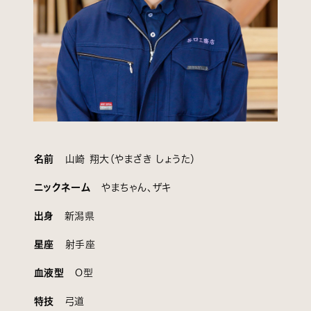
名前
山崎 翔大（やまざき しょうた）
ニックネーム
やまちゃん、ザキ
出身
新潟県
星座
射手座
血液型
O型
特技
弓道