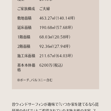
ご家族構成
ご夫婦
敷地面積
463.27㎡（140.14坪）
延床面積
190.68㎡（57.68坪）
1階面積
68.03㎡（20.58坪）
2階面積
92.36㎡（27.94坪）
施工床面積
211.67㎡（64.03坪）
基本本体価
6200万（税込）
格
※ポーチ、バルコニー含む
昔ウィンドサーフィンが趣味で「いつか家を建てるなら琵
琶湖のそばで」とご希望されていたお施主様のお家。ス