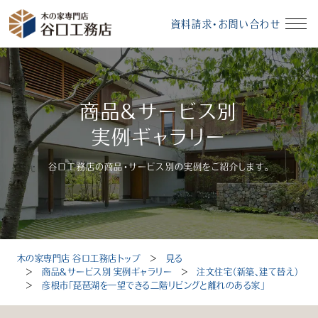
資料請求・お問い合わせ
イベント情報
資料請求・お問い合わせ
商品＆サービス別
モデルハウス
無料相談会
実例ギャラリー
谷口工務店の商品・サービス別の実例をご紹介します。
受付時間：10～18時（定休日：毎週水曜、毎月第3火曜）
木の家専門店 谷口工務店トップ
＞
見る
トップ
＞
商品＆サービス別 実例ギャラリー
＞
注文住宅（新築、建て替え）
＞
彦根市「琵琶湖を一望できる二階リビングと離れのある家」
選ばれる理由