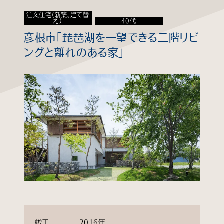
注文住宅（新築、建て替
知る
え）
40代
彦根市「琵琶湖を一望できる二階リビ
見る
ングと離れのある家」
学ぶ
企業情報
よくあるご質問
個人情報保護方針
サイトマップ
竣工
2016年