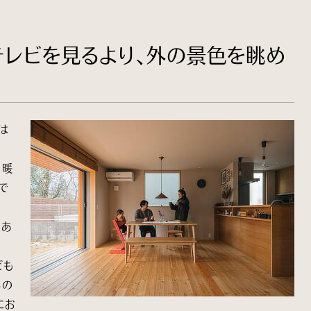
テレビを見るより、外の景色を眺め
は
。暖
で
にあ
ども
るの
にお