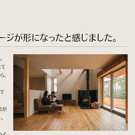
ージが形になったと感じました。
。
建て
ら、
ので
会が
、
のイ