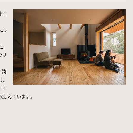
勢で
にし
と
たり
相談
まし
た土
楽しんでいます。