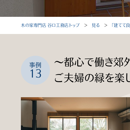
木の家専門店 谷口工務店トップ
＞
見る
＞
「建てて
〜都心で働き郊
事例
13
ご夫婦の緑を楽