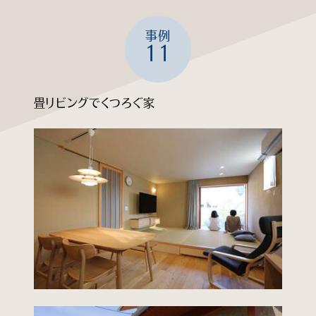
知る
事例
11
見る
畳リビングでくつろぐ家
学ぶ
企業情報
よくあるご質問
個人情報保護方針
サイトマップ