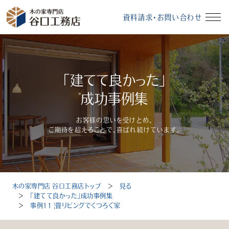
資料請求・お問い合わせ
イベント情報
資料請求・お問い合わせ
「建てて良かった」
モデルハウス
無料相談会
成功事例集
お客様の思いを受けとめ、
ご期待を超えることで、喜ばれ続けています。
受付時間：10～18時（定休日：毎週水曜、毎月第3火曜）
木の家専門店 谷口工務店トップ
＞
見る
トップ
＞
「建てて良かった」成功事例集
＞
事例11 |畳リビングでくつろぐ家
選ばれる理由