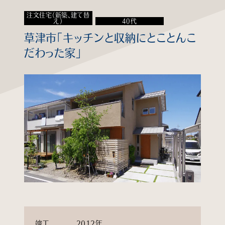
注文住宅（新築、建て替
知る
え）
40代
草津市「キッチンと収納にとことんこ
見る
だわった家」
学ぶ
企業情報
よくあるご質問
個人情報保護方針
サイトマップ
竣工
2012年