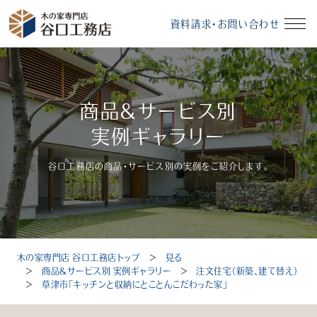
資料請求・お問い合わせ
イベント情報
資料請求・お問い合わせ
商品＆サービス別
モデルハウス
無料相談会
実例ギャラリー
谷口工務店の商品・サービス別の実例をご紹介します。
受付時間：10～18時（定休日：毎週水曜、毎月第3火曜）
木の家専門店 谷口工務店トップ
＞
見る
トップ
＞
商品＆サービス別 実例ギャラリー
＞
注文住宅（新築、建て替え）
＞
草津市「キッチンと収納にとことんこだわった家」
選ばれる理由