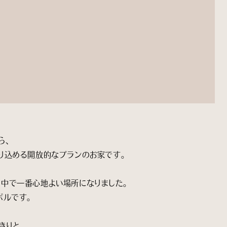
ら、
り込める開放的なプランのお家です。
中で一番心地よい場所になりました。
ボルです。
きりと。