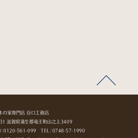
木の家専門店 谷口工務店
2531 滋賀県蒲生郡竜王町山之上3409
：
0120-561-099
TEL：
0748-57-1990