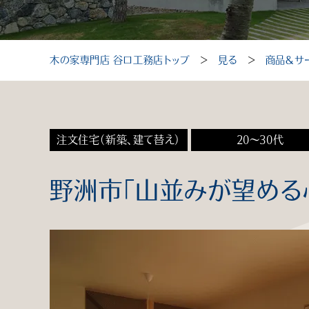
木の家専門店 谷口工務店トップ
＞
見る
＞
商品＆サ
注文住宅（新築、建て替え）
20～30代
野洲市「山並みが望める