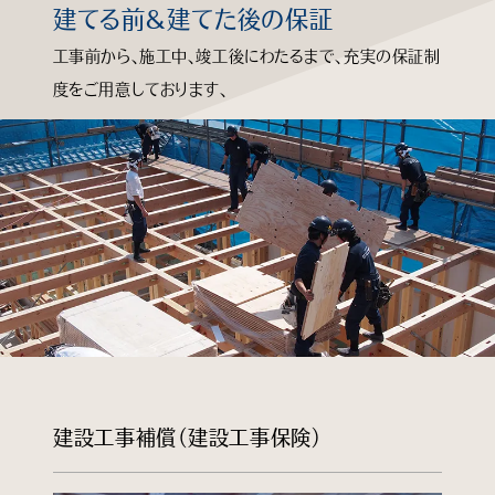
建てる前＆建てた後の保証
知る
工事前から、施工中、竣工後にわたるまで、充実の保証制
度をご用意しております、
見る
学ぶ
企業情報
よくあるご質問
個人情報保護方針
サイトマップ
建設工事補償（建設工事保険）