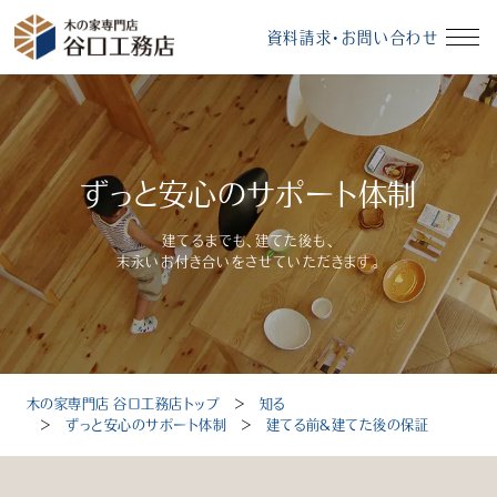
資料請求・お問い合わせ
イベント情報
資料請求・お問い合わせ
ずっと安心のサポート体制
モデルハウス
無料相談会
建てるまでも、建てた後も、
末永いお付き合いをさせていただきます。
受付時間：10～18時（定休日：毎週水曜、毎月第3火曜）
木の家専門店 谷口工務店トップ
＞
知る
トップ
＞
ずっと安心のサポート体制
＞
建てる前＆建てた後の保証
選ばれる理由