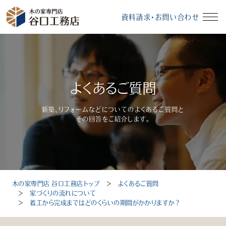
資料請求・お問い合わせ
イベント情報
資料請求・お問い合わせ
よくあるご質問
モデルハウス
無料相談会
新築、リフォームなどについてのよくあるご質問と
その回答をご紹介します。
受付時間：10～18時（定休日：毎週水曜、毎月第3火曜）
木の家専門店 谷口工務店トップ
＞
よくあるご質問
トップ
＞
家づくりの流れについて
＞
着工から完成まではどのくらいの期間がかかりますか？
選ばれる理由