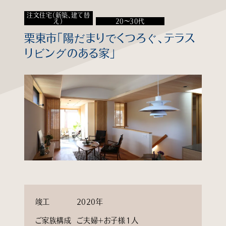
注文住宅（新築、建て替
知る
え）
20～30代
栗東市「陽だまりでくつろぐ、テラス
見る
リビングのある家」
学ぶ
企業情報
よくあるご質問
個人情報保護方針
サイトマップ
竣工
2020年
ご家族構成
ご夫婦＋お子様１人