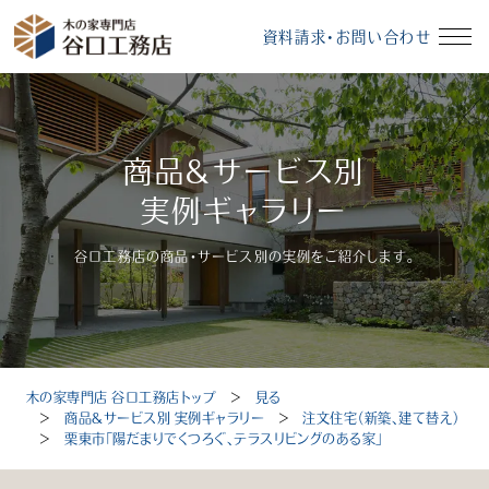
資料請求・お問い合わせ
イベント情報
資料請求・お問い合わせ
商品＆サービス別
モデルハウス
無料相談会
実例ギャラリー
谷口工務店の商品・サービス別の実例をご紹介します。
受付時間：10～18時（定休日：毎週水曜、毎月第3火曜）
木の家専門店 谷口工務店トップ
＞
見る
トップ
＞
商品＆サービス別 実例ギャラリー
＞
注文住宅（新築、建て替え）
＞
栗東市「陽だまりでくつろぐ、テラスリビングのある家」
選ばれる理由