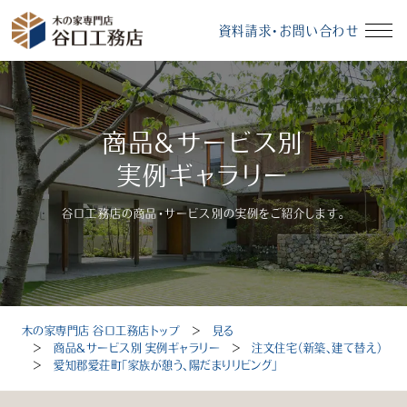
資料請求・お問い合わせ
イベント情報
資料請求・お問い合わせ
商品＆サービス別
モデルハウス
無料相談会
実例ギャラリー
谷口工務店の商品・サービス別の実例をご紹介します。
受付時間：10～18時（定休日：毎週水曜、毎月第3火曜）
木の家専門店 谷口工務店トップ
＞
見る
トップ
＞
商品＆サービス別 実例ギャラリー
＞
注文住宅（新築、建て替え）
＞
愛知郡愛荘町「家族が憩う、陽だまりリビング」
選ばれる理由