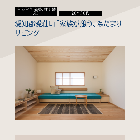
注文住宅（新築、建て替
知る
え）
20～30代
愛知郡愛荘町「家族が憩う、陽だまり
見る
リビング」
学ぶ
企業情報
よくあるご質問
個人情報保護方針
サイトマップ